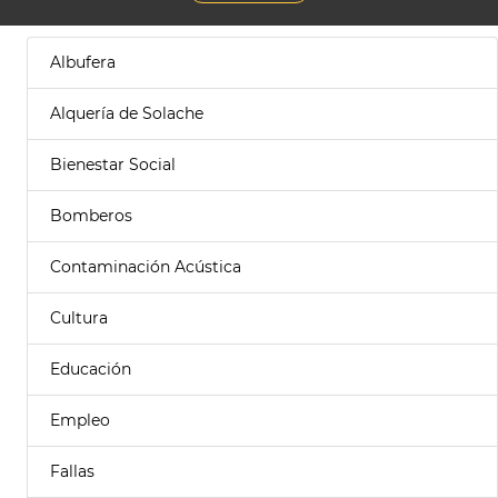
Albufera
Alquería de Solache
Bienestar Social
Bomberos
Contaminación Acústica
Cultura
Educación
Empleo
Fallas