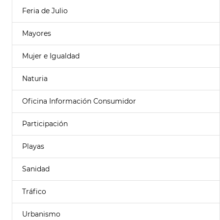
Feria de Julio
Mayores
Mujer e Igualdad
Naturia
Oficina Información Consumidor
Participación
Playas
Sanidad
Tráfico
Urbanismo