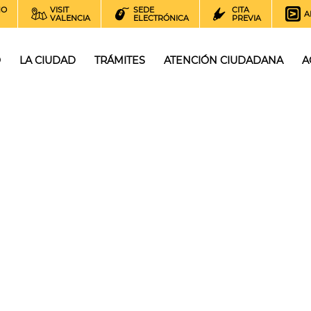
NO
VISIT
SEDE
CITA
A
VALENCIA
ELECTRÓNICA
PREVIA
O
LA CIUDAD
TRÁMITES
ATENCIÓN CIUDADANA
A