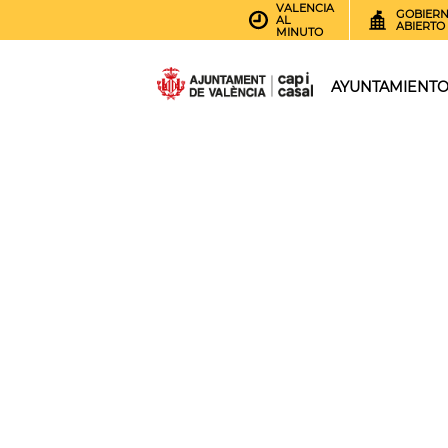
VALENCIA
GOBIER
AL
ABIERTO
MINUTO
AYUNTAMIENT