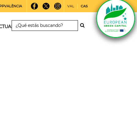
PPVALÈNCIA
VAL
CAS
CTUALIDAD