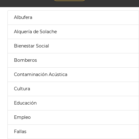
Albufera
Alquería de Solache
Bienestar Social
Bomberos
Contaminación Acústica
Cultura
Educación
Empleo
Fallas