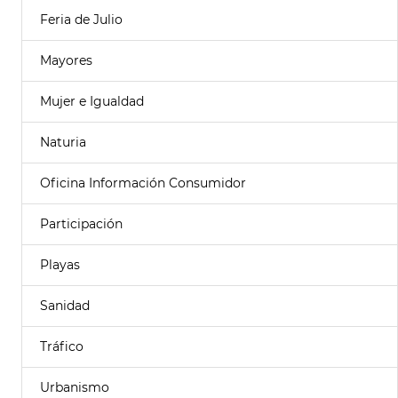
Feria de Julio
Mayores
Mujer e Igualdad
Naturia
Oficina Información Consumidor
Participación
Playas
Sanidad
Tráfico
Urbanismo