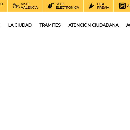
NO
VISIT
SEDE
CITA
A
VALENCIA
ELECTRÓNICA
PREVIA
O
LA CIUDAD
TRÁMITES
ATENCIÓN CIUDADANA
A