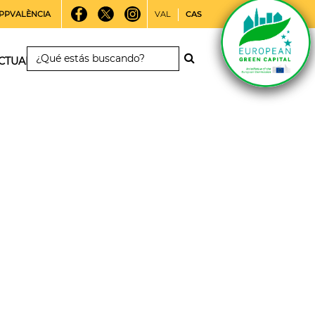
PPVALÈNCIA
VAL
CAS
CTUALIDAD