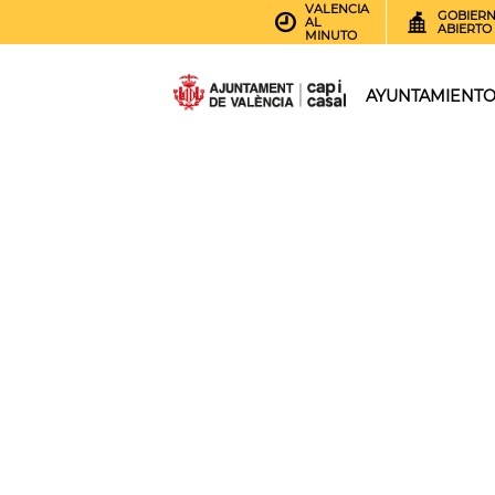
VALENCIA
GOBIER
AL
ABIERTO
MINUTO
AYUNTAMIENT