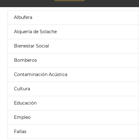
Albufera
Alquería de Solache
Bienestar Social
Bomberos
Contaminación Acústica
Cultura
Educación
Empleo
Fallas