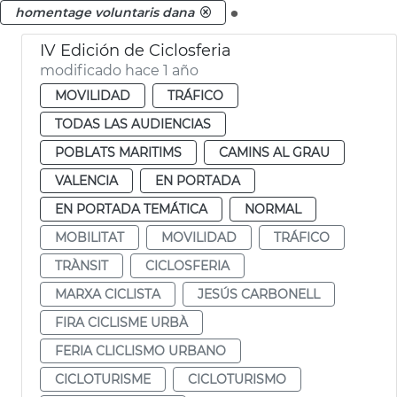
.
homentage voluntaris dana
IV Edición de Ciclosferia
modificado hace 1 año
MOVILIDAD
TRÁFICO
TODAS LAS AUDIENCIAS
POBLATS MARITIMS
CAMINS AL GRAU
VALENCIA
EN PORTADA
EN PORTADA TEMÁTICA
NORMAL
MOBILITAT
MOVILIDAD
TRÁFICO
TRÀNSIT
CICLOSFERIA
MARXA CICLISTA
JESÚS CARBONELL
FIRA CICLISME URBÀ
FERIA CLICLISMO URBANO
CICLOTURISME
CICLOTURISMO