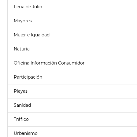
Feria de Julio
Mayores
Mujer e Igualdad
Naturia
Oficina Información Consumidor
Participación
Playas
Sanidad
Tráfico
Urbanismo