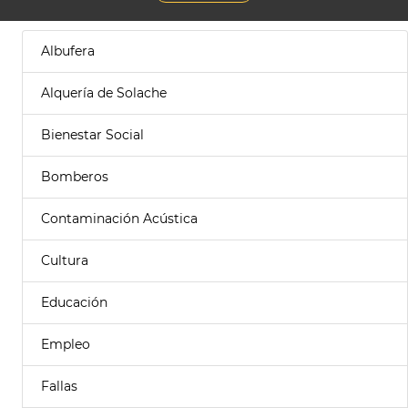
Albufera
Alquería de Solache
Bienestar Social
Bomberos
Contaminación Acústica
Cultura
Educación
Empleo
Fallas