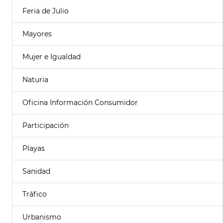
Feria de Julio
Mayores
Mujer e Igualdad
Naturia
Oficina Información Consumidor
Participación
Playas
Sanidad
Tráfico
Urbanismo