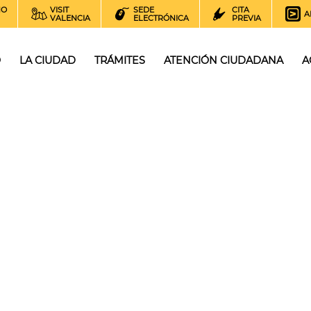
NO
VISIT
SEDE
CITA
A
VALENCIA
ELECTRÓNICA
PREVIA
O
LA CIUDAD
TRÁMITES
ATENCIÓN CIUDADANA
A