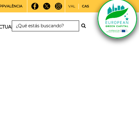
PPVALÈNCIA
VAL
CAS
CTUALIDAD