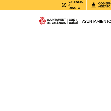
VALENCIA
GOBIER
AL
ABIERTO
MINUTO
AYUNTAMIENT