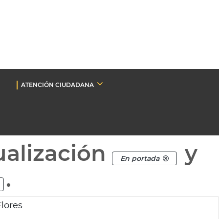
ATENCIÓN CIUDADANA
ualización
y
En portada
.
lores