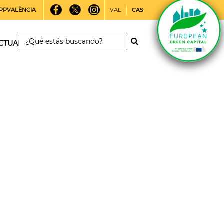
PPVALÈNCIA
VAL
CAS
CTUALIDAD