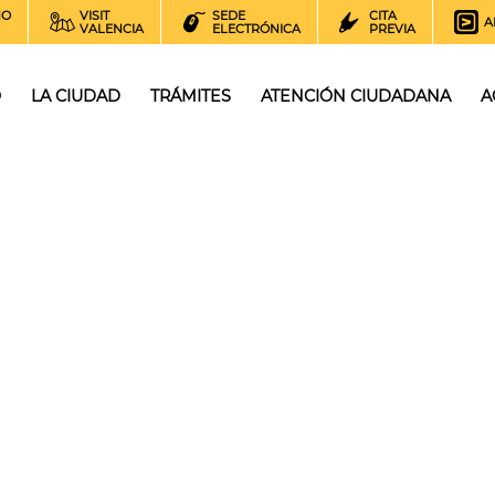
NO
VISIT
SEDE
CITA
A
VALENCIA
ELECTRÓNICA
PREVIA
O
LA CIUDAD
TRÁMITES
ATENCIÓN CIUDADANA
A