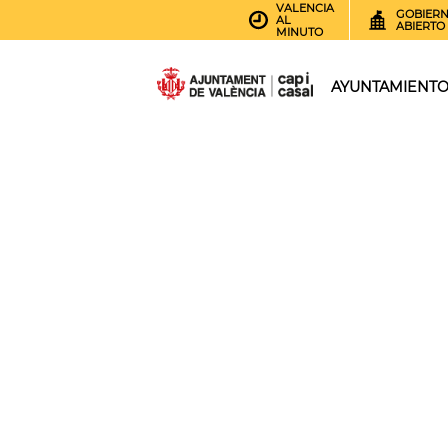
VALENCIA
GOBIER
AL
ABIERTO
MINUTO
AYUNTAMIENT