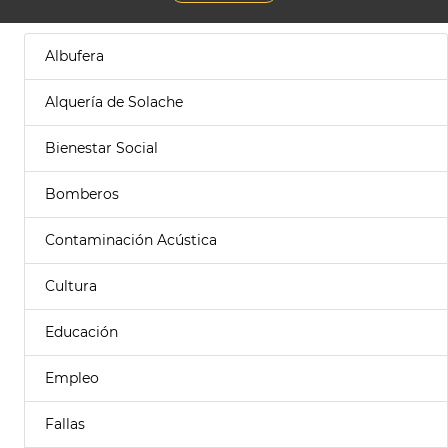
Albufera
Alquería de Solache
Bienestar Social
Bomberos
Contaminación Acústica
Cultura
Educación
Empleo
Fallas