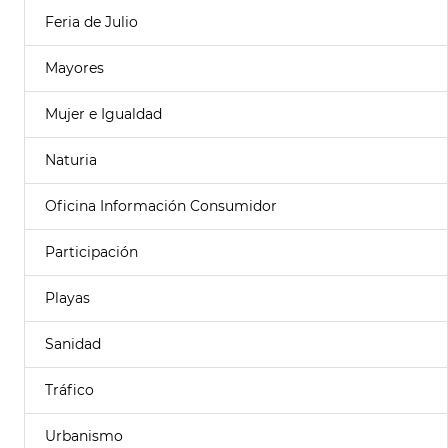
Feria de Julio
Mayores
Mujer e Igualdad
Naturia
Oficina Información Consumidor
Participación
Playas
Sanidad
Tráfico
Urbanismo