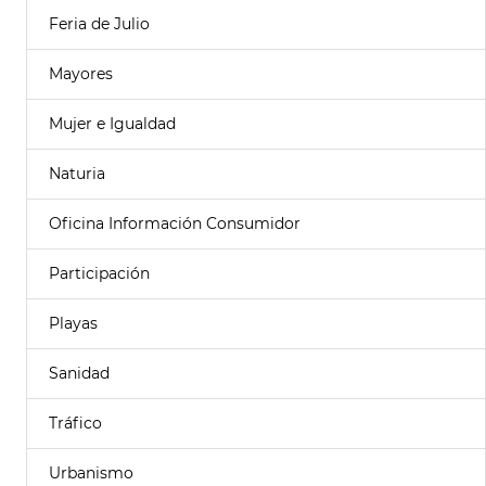
Feria de Julio
Mayores
Mujer e Igualdad
Naturia
Oficina Información Consumidor
Participación
Playas
Sanidad
Tráfico
Urbanismo