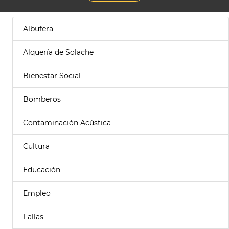
Albufera
Alquería de Solache
Bienestar Social
Bomberos
Contaminación Acústica
Cultura
Educación
Empleo
Fallas