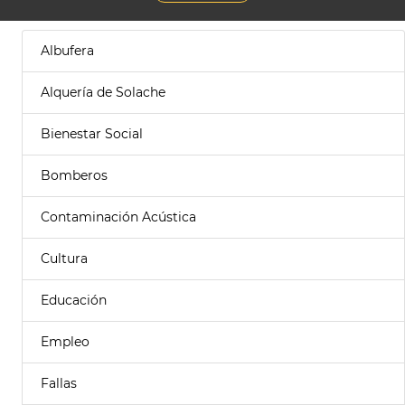
Albufera
Alquería de Solache
Bienestar Social
Bomberos
Contaminación Acústica
Cultura
Educación
Empleo
Fallas