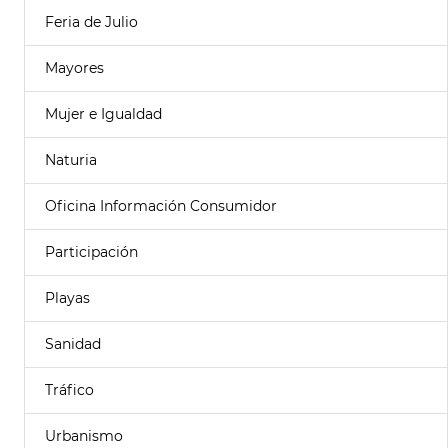
Feria de Julio
Mayores
Mujer e Igualdad
Naturia
Oficina Información Consumidor
Participación
Playas
Sanidad
Tráfico
Urbanismo