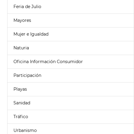
Feria de Julio
Mayores
Mujer e Igualdad
Naturia
Oficina Información Consumidor
Participación
Playas
Sanidad
Tráfico
Urbanismo