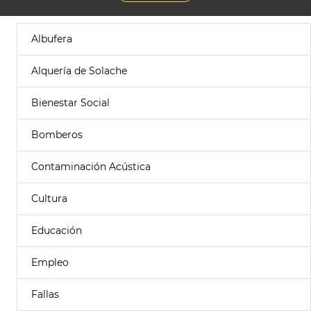
Albufera
Alquería de Solache
Bienestar Social
Bomberos
Contaminación Acústica
Cultura
Educación
Empleo
Fallas