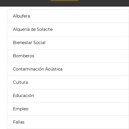
Albufera
Alquería de Solache
Bienestar Social
Bomberos
Contaminación Acústica
Cultura
Educación
Empleo
Fallas