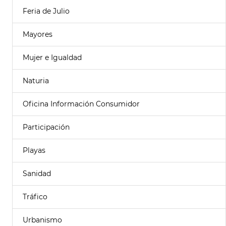
Feria de Julio
Mayores
Mujer e Igualdad
Naturia
Oficina Información Consumidor
Participación
Playas
Sanidad
Tráfico
Urbanismo