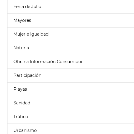
Feria de Julio
Mayores
Mujer e Igualdad
Naturia
Oficina Información Consumidor
Participación
Playas
Sanidad
Tráfico
Urbanismo