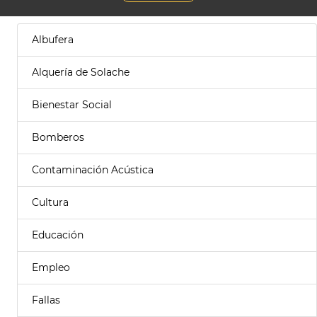
Albufera
Alquería de Solache
Bienestar Social
Bomberos
Contaminación Acústica
Cultura
Educación
Empleo
Fallas