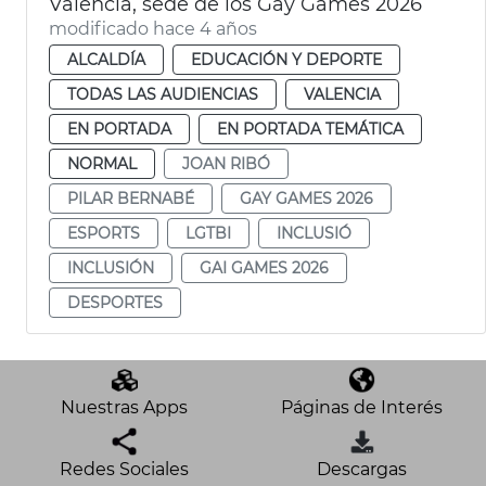
València, sede de los Gay Games 2026
modificado hace 4 años
ALCALDÍA
EDUCACIÓN Y DEPORTE
TODAS LAS AUDIENCIAS
VALENCIA
EN PORTADA
EN PORTADA TEMÁTICA
NORMAL
JOAN RIBÓ
PILAR BERNABÉ
GAY GAMES 2026
ESPORTS
LGTBI
INCLUSIÓ
INCLUSIÓN
GAI GAMES 2026
DESPORTES
Nuestras Apps
Páginas de Interés
Redes Sociales
Descargas