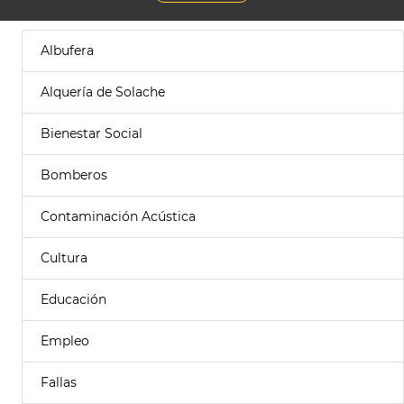
Albufera
Alquería de Solache
Bienestar Social
Bomberos
Contaminación Acústica
Cultura
Educación
Empleo
Fallas