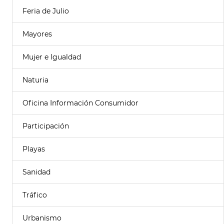
Feria de Julio
Mayores
Mujer e Igualdad
Naturia
Oficina Información Consumidor
Participación
Playas
Sanidad
Tráfico
Urbanismo