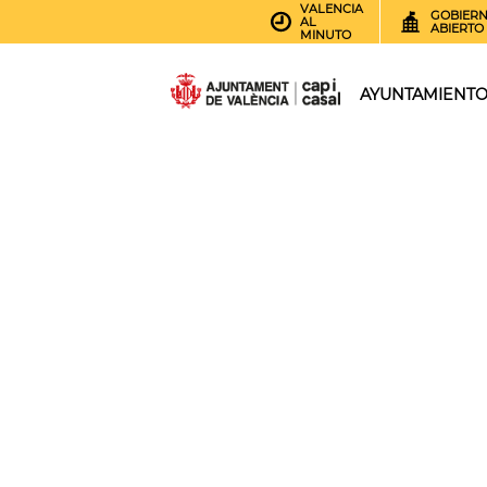
VALENCIA
GOBIER
AL
ABIERTO
MINUTO
AYUNTAMIENT