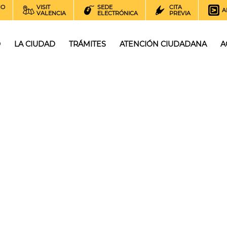
NO
VISIT
SEDE
CITA
A
VALENCIA
ELECTRÓNICA
PREVIA
O
LA CIUDAD
TRÁMITES
ATENCIÓN CIUDADANA
A