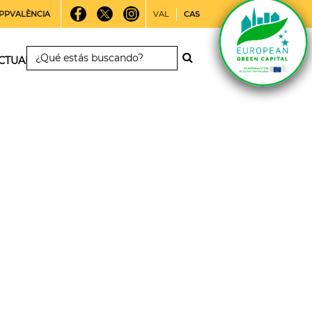
PPVALÈNCIA
VAL
CAS
CTUALIDAD