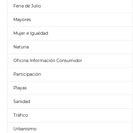
Feria de Julio
Mayores
Mujer e Igualdad
Naturia
Oficina Información Consumidor
Participación
Playas
Sanidad
Tráfico
Urbanismo