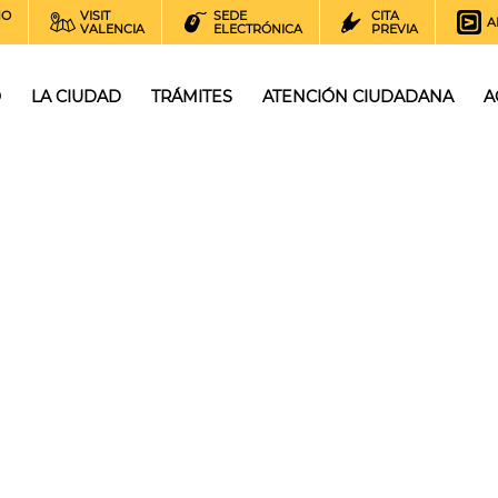
NO
VISIT
SEDE
CITA
A
VALENCIA
ELECTRÓNICA
PREVIA
O
LA CIUDAD
TRÁMITES
ATENCIÓN CIUDADANA
A