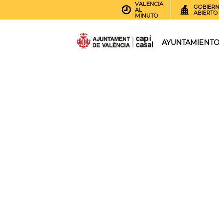
VALENCIA
GOBIER
AL
ABIERTO
MINUTO
AYUNTAMIENT