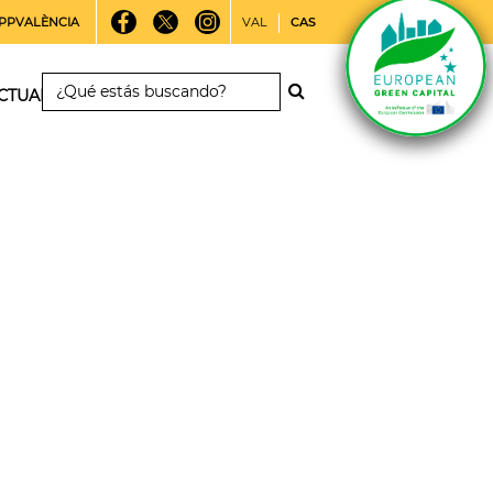
PPVALÈNCIA
VAL
CAS
CTUALIDAD