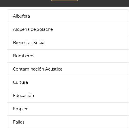
Albufera
Alquería de Solache
Bienestar Social
Bomberos
Contaminación Acústica
Cultura
Educación
Empleo
Fallas