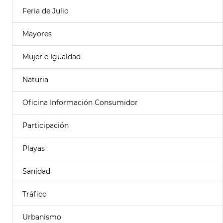
Feria de Julio
Mayores
Mujer e Igualdad
Naturia
Oficina Información Consumidor
Participación
Playas
Sanidad
Tráfico
Urbanismo