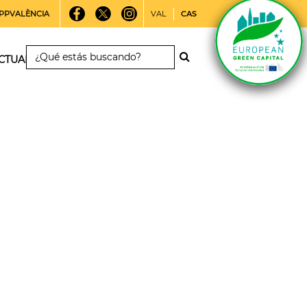
PPVALÈNCIA
VAL
CAS
CTUALIDAD