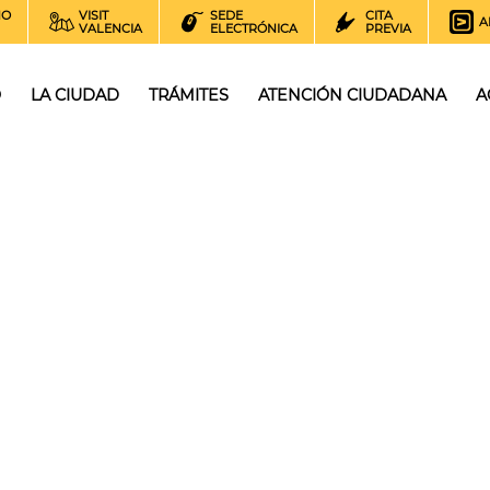
NO
VISIT
SEDE
CITA
A
VALENCIA
ELECTRÓNICA
PREVIA
O
LA CIUDAD
TRÁMITES
ATENCIÓN CIUDADANA
A