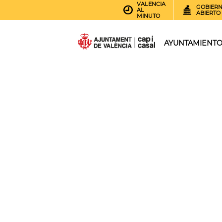
VALENCIA
GOBIER
AL
ABIERTO
MINUTO
AYUNTAMIENT