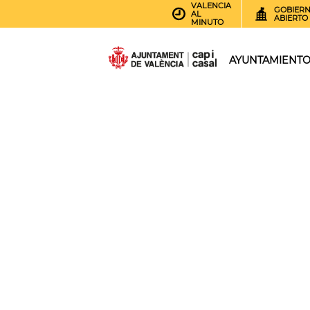
VALENCIA
GOBIER
AL
ABIERTO
MINUTO
AYUNTAMIENT