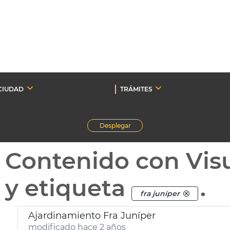
CIUDAD
TRÁMITES
Desplegar
Contenido con Vis
y etiqueta
.
fra juníper
Ajardinamiento Fra Juníper
modificado hace 2 años