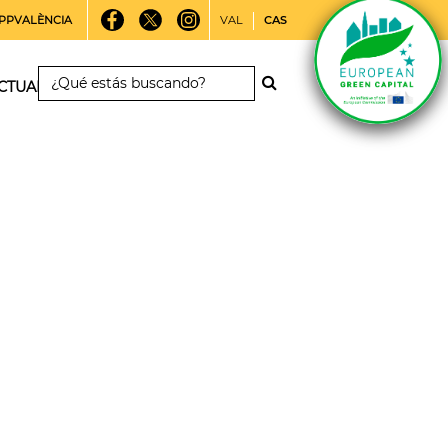
PPVALÈNCIA
VAL
CAS
CTUALIDAD