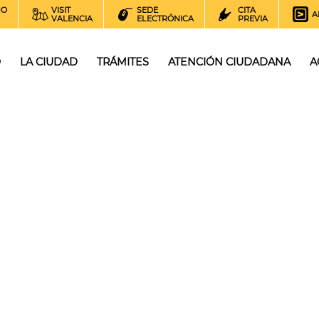
NO
VISIT
SEDE
CITA
A
VALENCIA
ELECTRÓNICA
PREVIA
O
LA CIUDAD
TRÁMITES
ATENCIÓN CIUDADANA
A