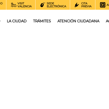
NO
VISIT
SEDE
CITA
A
VALENCIA
ELECTRÓNICA
PREVIA
O
LA CIUDAD
TRÁMITES
ATENCIÓN CIUDADANA
A