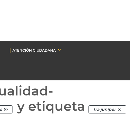
ATENCIÓN CIUDADANA
ualidad-
y etiqueta
o
fra juníper