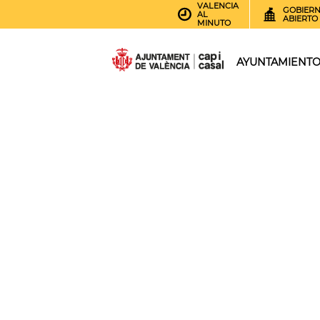
VALENCIA
GOBIER
AL
ABIERTO
MINUTO
AYUNTAMIENT