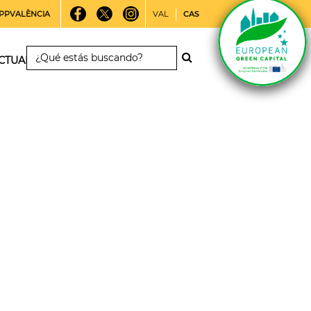
PPVALÈNCIA
VAL
CAS
CTUALIDAD