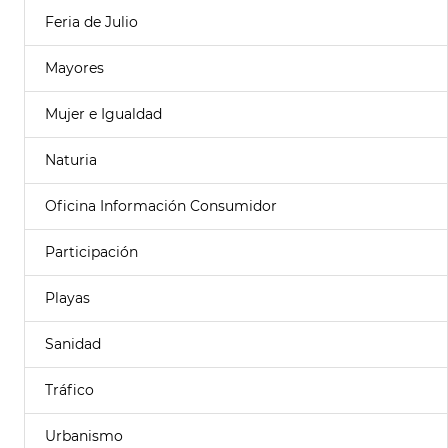
Feria de Julio
Mayores
Mujer e Igualdad
Naturia
Oficina Información Consumidor
Participación
Playas
Sanidad
Tráfico
Urbanismo