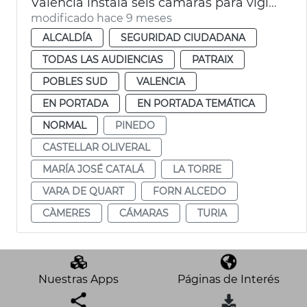
València instala seis cámaras para vigilar el caudal del Turia
modificado hace 9 meses
ALCALDÍA
SEGURIDAD CIUDADANA
TODAS LAS AUDIENCIAS
PATRAIX
POBLES SUD
VALENCIA
EN PORTADA
EN PORTADA TEMÁTICA
NORMAL
PINEDO
CASTELLAR OLIVERAL
MARÍA JOSÉ CATALÁ
LA TORRE
VARA DE QUART
FORN ALCEDO
CÀMERES
CÁMARAS
TURIA
Nuestras Apps
Páginas de Interés