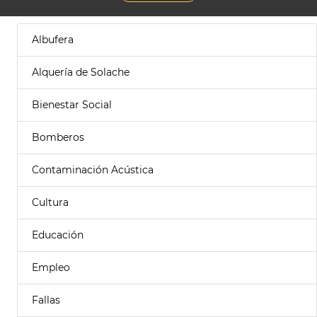
Albufera
Alquería de Solache
Bienestar Social
Bomberos
Contaminación Acústica
Cultura
Educación
Empleo
Fallas