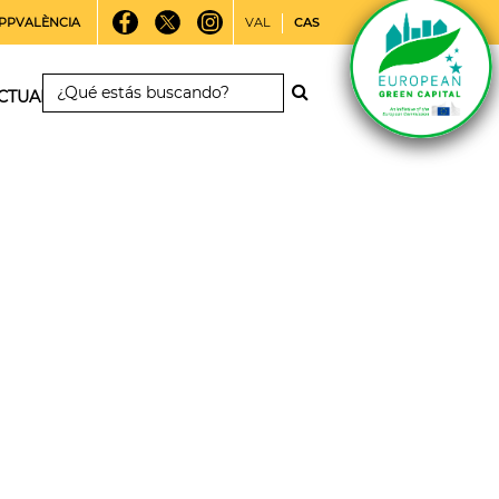
PPVALÈNCIA
VAL
CAS
CTUALIDAD