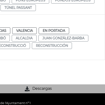
IBÓ
FONS EUROPEUS
FONDOS EUROPEOS
TÚNEL PASSANT
CIAS
VALENCIA
EN PORTADA
IBÓ
ALCALDIA
JUAN GONZÁLEZ-BARBA
ECONSTRUCCIÓ
RECONSTRUCCIÓN
Descargas
 de l'Ajuntament nº 1