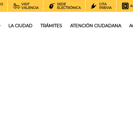
NO
VISIT
SEDE
CITA
A
VALENCIA
ELECTRÓNICA
PREVIA
O
LA CIUDAD
TRÁMITES
ATENCIÓN CIUDADANA
A