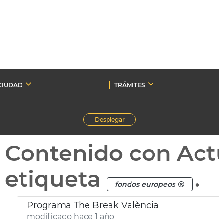
CIUDAD
TRÁMITES
Desplegar
Contenido con Act
etiqueta
.
fondos europeos
Programa The Break València
modificado hace 1 año