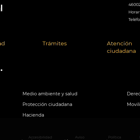
46002
Horari
Teléf
ad
Trámites
Atención
ciudadana
.
Medio ambiente y salud
Derec
Protección ciudadana
Movil
Hacienda
Accesibilidad
Aviso
Política