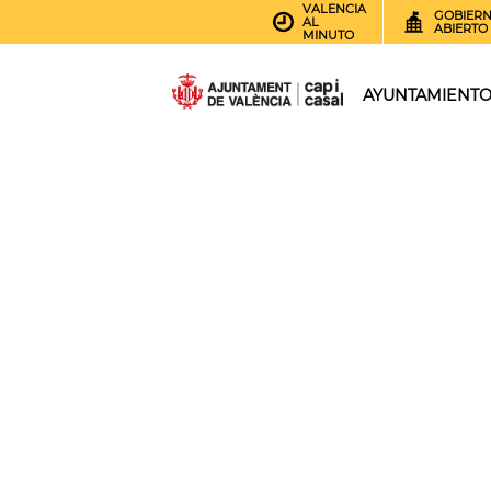
VALENCIA
GOBIER
AL
ABIERTO
MINUTO
AYUNTAMIENT