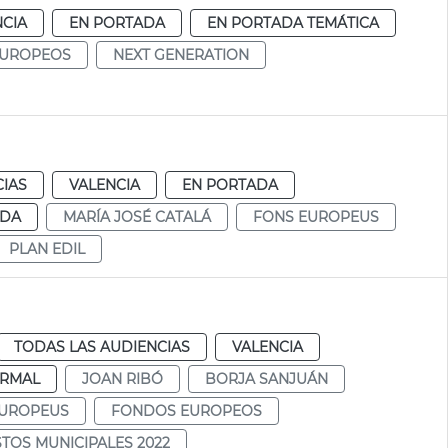
NCIA
EN PORTADA
EN PORTADA TEMÁTICA
EUROPEOS
NEXT GENERATION
CIAS
VALENCIA
EN PORTADA
NDA
MARÍA JOSÉ CATALÁ
FONS EUROPEUS
PLAN EDIL
TODAS LAS AUDIENCIAS
VALENCIA
RMAL
JOAN RIBÓ
BORJA SANJUÁN
EUROPEUS
FONDOS EUROPEOS
TOS MUNICIPALES 2022