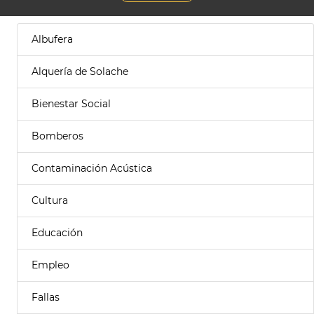
Albufera
Alquería de Solache
Bienestar Social
Bomberos
Contaminación Acústica
Cultura
Educación
Empleo
Fallas