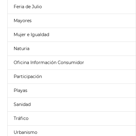
Feria de Julio
Mayores
Mujer e Igualdad
Naturia
Oficina Información Consumidor
Participación
Playas
Sanidad
Tráfico
Urbanismo