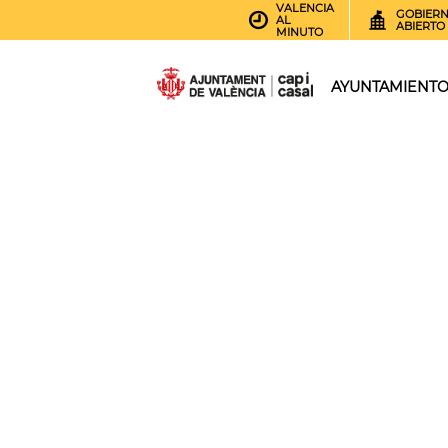
VALENCIA
GOBIER
AL
ABIERTO
MINUTO
AYUNTAMIENT