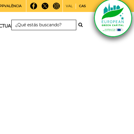
PPVALÈNCIA
VAL
CAS
CTUALIDAD