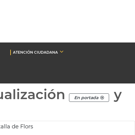
ATENCIÓN CIUDADANA
ualización
y
En portada
lla de Flors