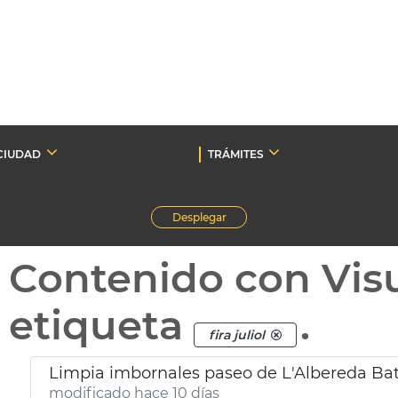
CIUDAD
TRÁMITES
Desplegar
Contenido con Vis
etiqueta
.
fira juliol
Limpia imbornales paseo de L'Albereda Bata
modificado hace 10 días