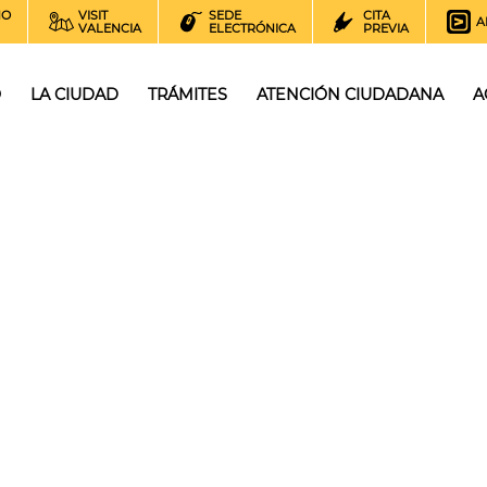
NO
VISIT
SEDE
CITA
A
VALENCIA
ELECTRÓNICA
PREVIA
O
LA CIUDAD
TRÁMITES
ATENCIÓN CIUDADANA
A