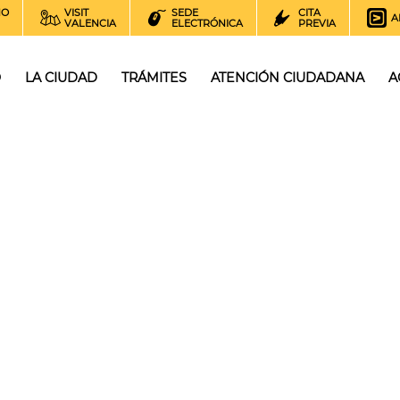
NO
VISIT
SEDE
CITA
A
VALENCIA
ELECTRÓNICA
PREVIA
O
LA CIUDAD
TRÁMITES
ATENCIÓN CIUDADANA
A