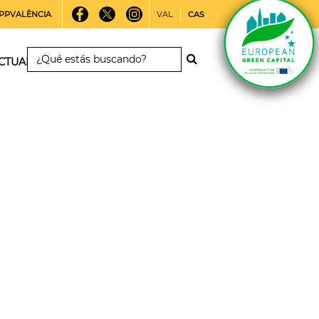
PPVALÈNCIA
VAL
CAS
CTUALIDAD