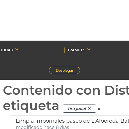
CIUDAD
TRÁMITES
Desplegar
Contenido con Dist
etiqueta
.
fira juliol
Limpia imbornales paseo de L'Albereda Bata
modificado hace 8 días