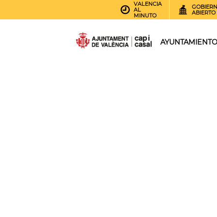
VALENCIA
GOBIER
AL
ABIERTO
MINUTO
AYUNTAMIENT