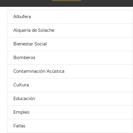
Albufera
Alquería de Solache
Bienestar Social
Bomberos
Contaminación Acústica
Cultura
Educación
Empleo
Fallas