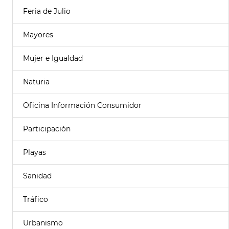
Feria de Julio
Mayores
Mujer e Igualdad
Naturia
Oficina Información Consumidor
Participación
Playas
Sanidad
Tráfico
Urbanismo