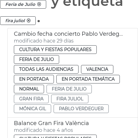
y etiqueta
Feria de Julio
.
fira juliol
Cambio fecha concierto Pablo Verdeguer Fira València
modificado hace 29 días
CULTURA Y FIESTAS POPULARES
FERIA DE JULIO
TODAS LAS AUDIENCIAS
VALENCIA
EN PORTADA
EN PORTADA TEMÁTICA
NORMAL
FERIA DE JULIO
GRAN FIRA
FIRA JULIOL
MÓNICA GIL
PABLO VERDEGUER
Balance Gran Fira València
modificado hace 4 años