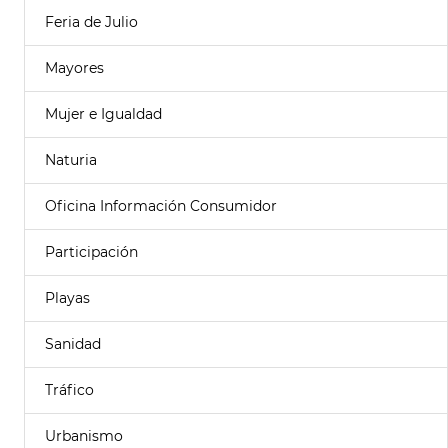
Feria de Julio
Mayores
Mujer e Igualdad
Naturia
Oficina Información Consumidor
Participación
Playas
Sanidad
Tráfico
Urbanismo