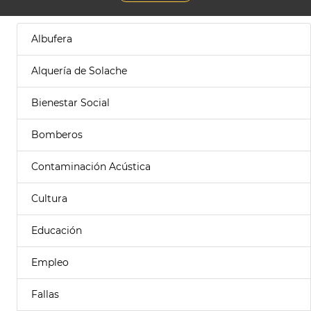
Albufera
Alquería de Solache
Bienestar Social
Bomberos
Contaminación Acústica
Cultura
Educación
Empleo
Fallas