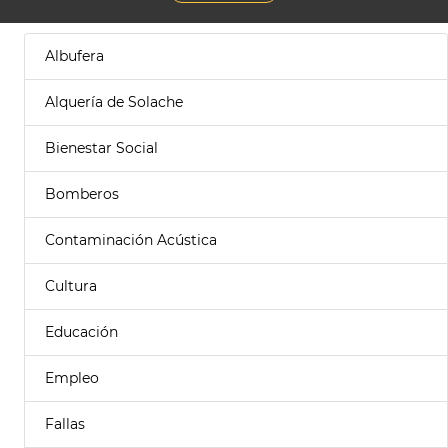
Albufera
Alquería de Solache
Bienestar Social
Bomberos
Contaminación Acústica
Cultura
Educación
Empleo
Fallas