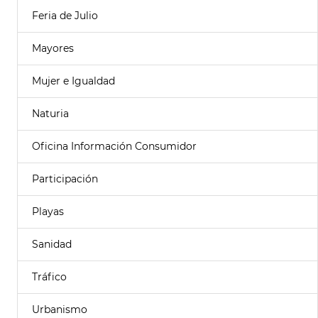
Feria de Julio
Mayores
Mujer e Igualdad
Naturia
Oficina Información Consumidor
Participación
Playas
Sanidad
Tráfico
Urbanismo