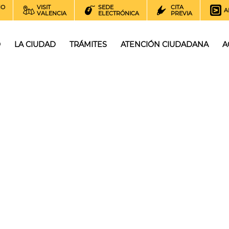
NO
VISIT
SEDE
CITA
A
VALENCIA
ELECTRÓNICA
PREVIA
O
LA CIUDAD
TRÁMITES
ATENCIÓN CIUDADANA
A