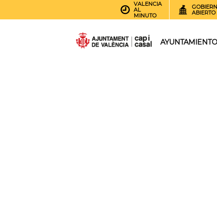
VALENCIA
GOBIER
AL
ABIERTO
MINUTO
AYUNTAMIENT