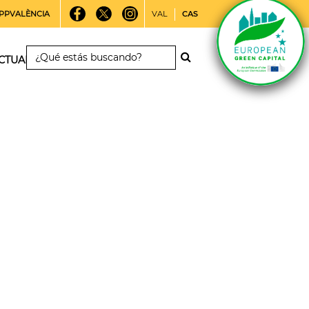
PPVALÈNCIA
VAL
CAS
CTUALIDAD