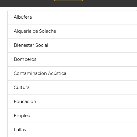
Albufera
Alquería de Solache
Bienestar Social
Bomberos
Contaminación Acústica
Cultura
Educación
Empleo
Fallas