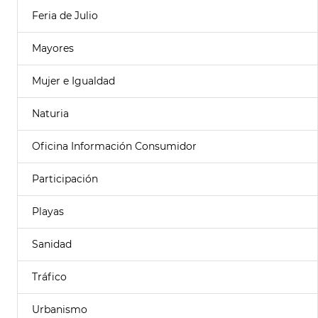
Feria de Julio
Mayores
Mujer e Igualdad
Naturia
Oficina Información Consumidor
Participación
Playas
Sanidad
Tráfico
Urbanismo