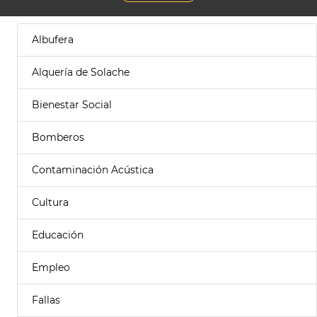
Albufera
Alquería de Solache
Bienestar Social
Bomberos
Contaminación Acústica
Cultura
Educación
Empleo
Fallas