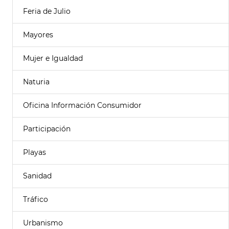
Feria de Julio
Mayores
Mujer e Igualdad
Naturia
Oficina Información Consumidor
Participación
Playas
Sanidad
Tráfico
Urbanismo