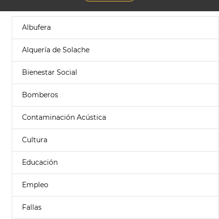
Albufera
Alquería de Solache
Bienestar Social
Bomberos
Contaminación Acústica
Cultura
Educación
Empleo
Fallas