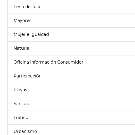
Feria de Julio
Mayores
Mujer e Igualdad
Naturia
Oficina Información Consumidor
Participación
Playas
Sanidad
Tráfico
Urbanismo