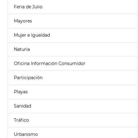
Feria de Julio
Mayores
Mujer e Igualdad
Naturia
Oficina Información Consumidor
Participación
Playas
Sanidad
Tráfico
Urbanismo