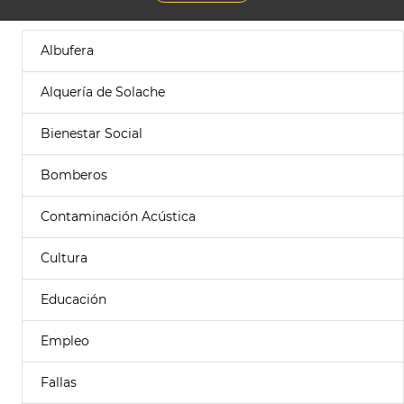
Albufera
Alquería de Solache
Bienestar Social
Bomberos
Contaminación Acústica
Cultura
Educación
Empleo
Fallas