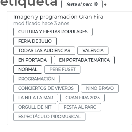
etiqueta
.
festa al parc
Imagen y programación Gran Fira
modificado hace 3 años
CULTURA Y FIESTAS POPULARES
FERIA DE JULIO
TODAS LAS AUDIENCIAS
VALENCIA
EN PORTADA
EN PORTADA TEMÁTICA
NORMAL
PERE FUSET
PROGRAMACIÓN
CONCIERTOS DE VIVEROS
NINO BRAVO
LA NIT A LA MAR
GRAN FIRA 2023
ORGULL DE NIT
FESTA AL PARC
ESPECTÁCULO PIROMUSICAL