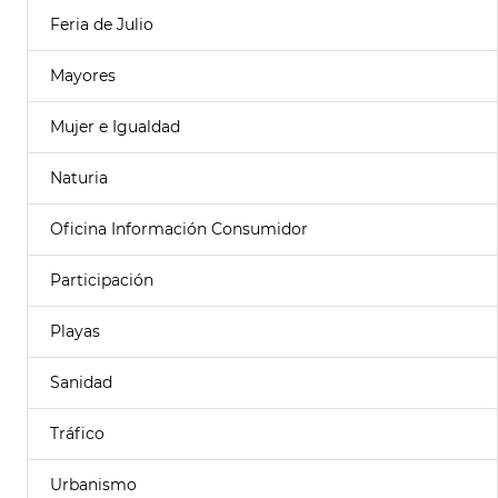
Feria de Julio
Mayores
Mujer e Igualdad
Naturia
Oficina Información Consumidor
Participación
Playas
Sanidad
Tráfico
Urbanismo