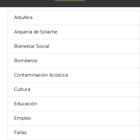
Albufera
Alquería de Solache
Bienestar Social
Bomberos
Contaminación Acústica
Cultura
Educación
Empleo
Fallas