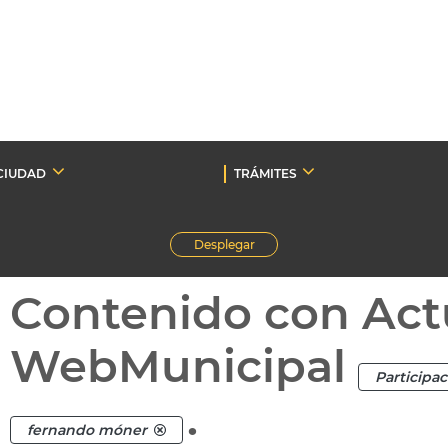
CIUDAD
TRÁMITES
Desplegar
Contenido con Act
WebMunicipal
Participa
.
fernando móner