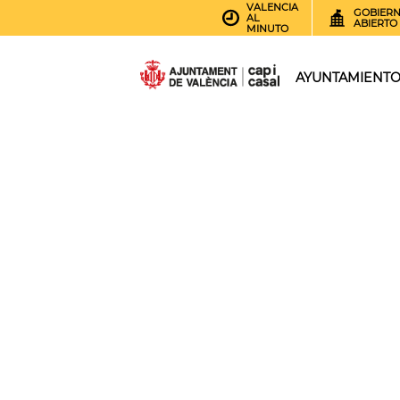
VALENCIA
GOBIER
AL
ABIERTO
MINUTO
AYUNTAMIENT