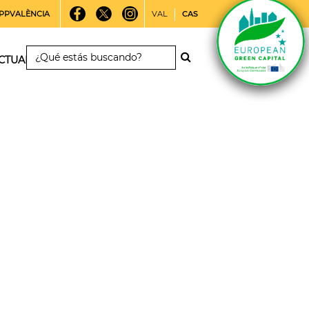
PPVALÈNCIA
VAL
CAS
CTUALIDAD