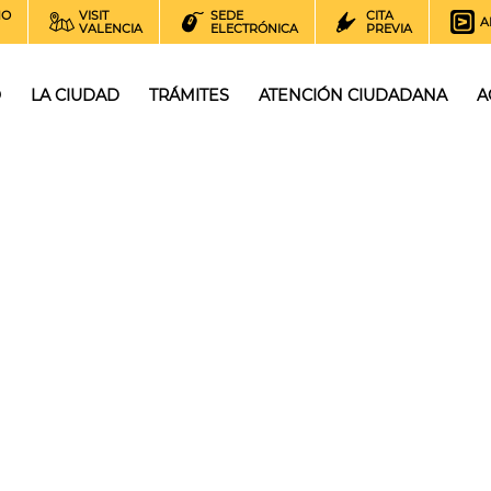
NO
VISIT
SEDE
CITA
A
VALENCIA
ELECTRÓNICA
PREVIA
O
LA CIUDAD
TRÁMITES
ATENCIÓN CIUDADANA
A