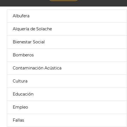
Albufera
Alquería de Solache
Bienestar Social
Bomberos
Contaminación Acústica
Cultura
Educación
Empleo
Fallas