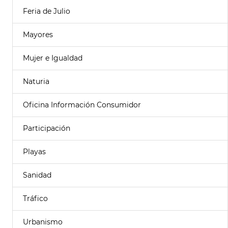
Feria de Julio
Mayores
Mujer e Igualdad
Naturia
Oficina Información Consumidor
Participación
Playas
Sanidad
Tráfico
Urbanismo