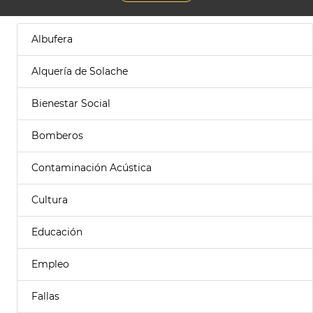
Albufera
Alquería de Solache
Bienestar Social
Bomberos
Contaminación Acústica
Cultura
Educación
Empleo
Fallas