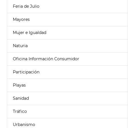
Feria de Julio
Mayores
Mujer e Igualdad
Naturia
Oficina Información Consumidor
Participación
Playas
Sanidad
Tráfico
Urbanismo