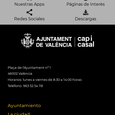
Nuestras Apps
Páginas de Interés
Redes Sociales
Descargas
Plaça de l'Ajuntament nº 1
46002 València
Horarios: lunes a viernes de 8:30 a 14:00 horas
Teléfono: 963 52 54 78
Ayuntamiento
La ciudad