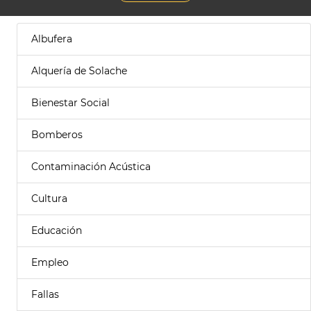
Albufera
Alquería de Solache
Bienestar Social
Bomberos
Contaminación Acústica
Cultura
Educación
Empleo
Fallas