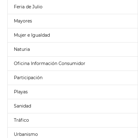
Feria de Julio
Mayores
Mujer e Igualdad
Naturia
Oficina Información Consumidor
Participación
Playas
Sanidad
Tráfico
Urbanismo