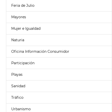
Feria de Julio
Mayores
Mujer e Igualdad
Naturia
Oficina Información Consumidor
Participación
Playas
Sanidad
Tráfico
Urbanismo