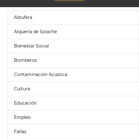
Albufera
Alquería de Solache
Bienestar Social
Bomberos
Contaminación Acústica
Cultura
Educación
Empleo
Fallas