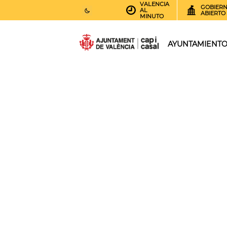
VALENCIA
GOBIER
AL
ABIERTO
MINUTO
25
AEMET.GRADOS
AYUNTAMIENT