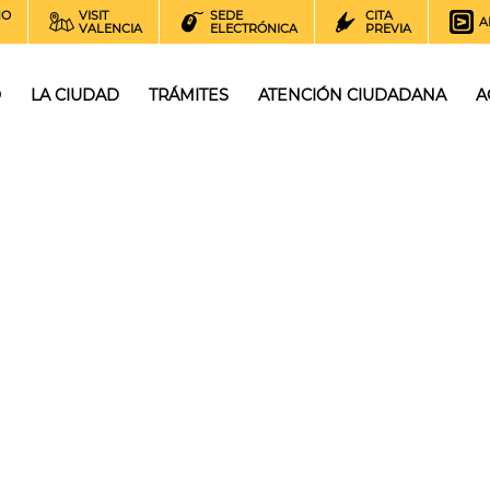
NO
VISIT
SEDE
CITA
A
VALENCIA
ELECTRÓNICA
PREVIA
O
LA CIUDAD
TRÁMITES
ATENCIÓN CIUDADANA
A