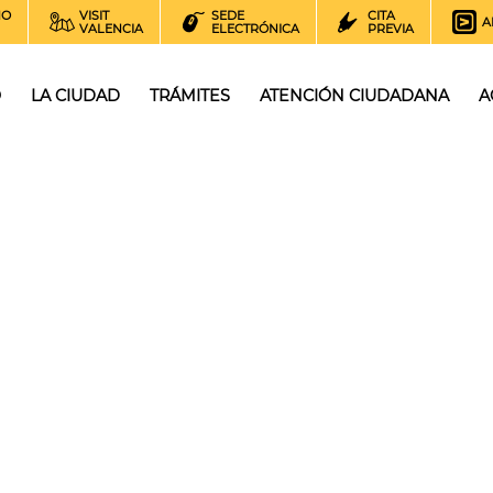
NO
VISIT
SEDE
CITA
A
VALENCIA
ELECTRÓNICA
PREVIA
O
LA CIUDAD
TRÁMITES
ATENCIÓN CIUDADANA
A