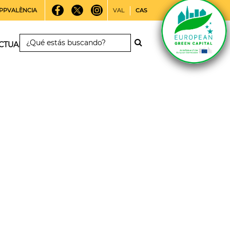
PPVALÈNCIA
VAL
CAS
CTUALIDAD