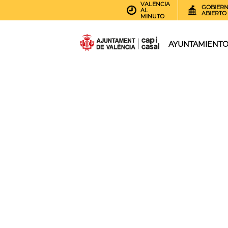
VALENCIA
GOBIER
AL
ABIERTO
MINUTO
AYUNTAMIENT