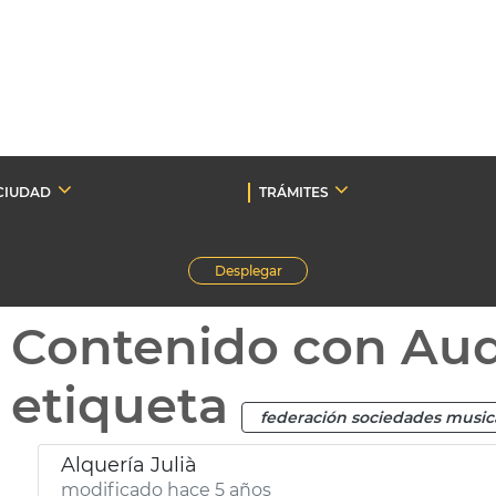
CIUDAD
TRÁMITES
Desplegar
Contenido con Au
etiqueta
federación sociedades music
Alquería Julià
modificado hace 5 años