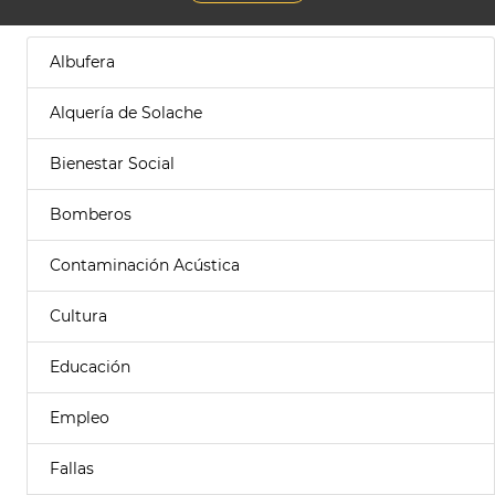
Albufera
Alquería de Solache
Bienestar Social
Bomberos
Contaminación Acústica
Cultura
Educación
Empleo
Fallas