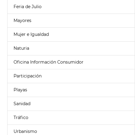
Feria de Julio
Mayores
Mujer e Igualdad
Naturia
Oficina Información Consumidor
Participación
Playas
Sanidad
Tráfico
Urbanismo