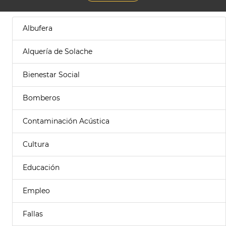
Albufera
Alquería de Solache
Bienestar Social
Bomberos
Contaminación Acústica
Cultura
Educación
Empleo
Fallas