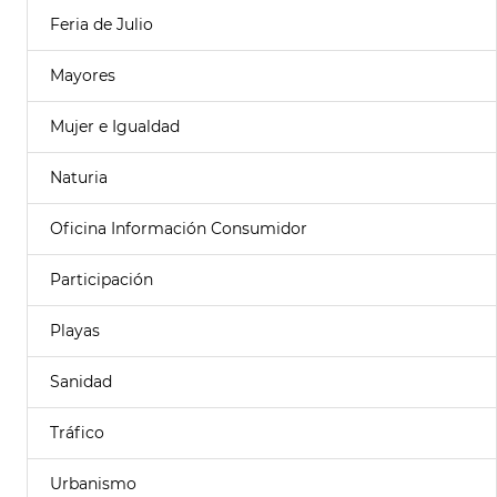
Feria de Julio
Mayores
Mujer e Igualdad
Naturia
Oficina Información Consumidor
Participación
Playas
Sanidad
Tráfico
Urbanismo