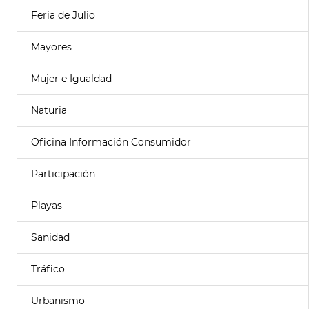
Feria de Julio
Mayores
Mujer e Igualdad
Naturia
Oficina Información Consumidor
Participación
Playas
Sanidad
Tráfico
Urbanismo