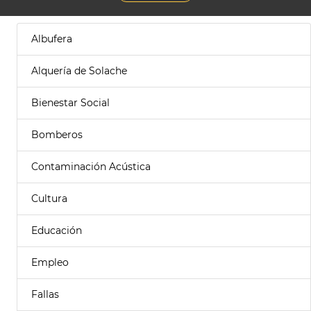
Albufera
Alquería de Solache
Bienestar Social
Bomberos
Contaminación Acústica
Cultura
Educación
Empleo
Fallas