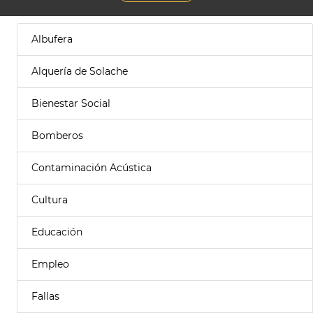
Albufera
Alquería de Solache
Bienestar Social
Bomberos
Contaminación Acústica
Cultura
Educación
Empleo
Fallas