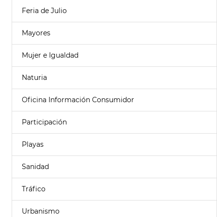
Feria de Julio
Mayores
Mujer e Igualdad
Naturia
Oficina Información Consumidor
Participación
Playas
Sanidad
Tráfico
Urbanismo