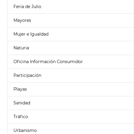
Feria de Julio
Mayores
Mujer e Igualdad
Naturia
Oficina Información Consumidor
Participación
Playas
Sanidad
Tráfico
Urbanismo