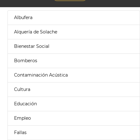
Albufera
Alquería de Solache
Bienestar Social
Bomberos
Contaminación Acústica
Cultura
Educación
Empleo
Fallas