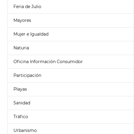
Feria de Julio
Mayores
Mujer e Igualdad
Naturia
Oficina Información Consumidor
Participación
Playas
Sanidad
Tráfico
Urbanismo