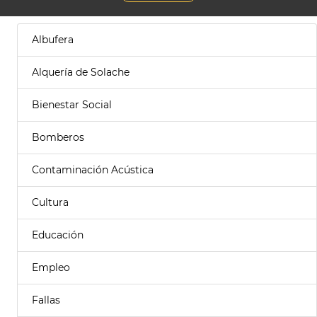
Albufera
Alquería de Solache
Bienestar Social
Bomberos
Contaminación Acústica
Cultura
Educación
Empleo
Fallas