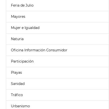
Feria de Julio
Mayores
Mujer e Igualdad
Naturia
Oficina Información Consumidor
Participación
Playas
Sanidad
Tráfico
Urbanismo