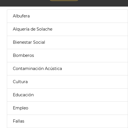
Albufera
Alquería de Solache
Bienestar Social
Bomberos
Contaminación Acústica
Cultura
Educación
Empleo
Fallas